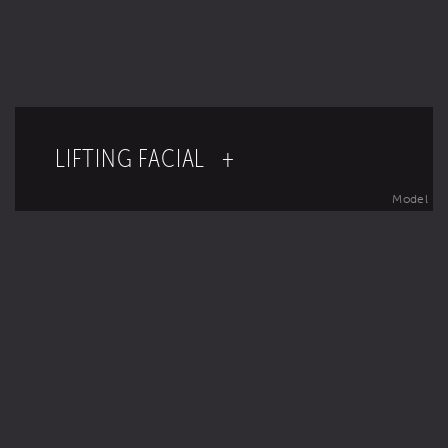
una apariencia más juvenil que
mantiene la identidad y
proporciona una belleza natural.
LIFTING FACIAL +
Model
Hombres y mujeres de todas las