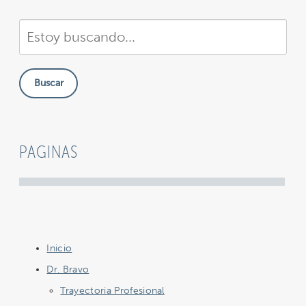
Buscar
en
nuestra
Buscar
sitio
PAGINAS
Inicio
Dr. Bravo
Trayectoria Profesional