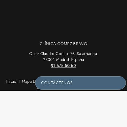
CLÍNICA GÓMEZ BRAVO
C. de Claudio Coello, 76, Salamanca,
28001 Madrid, España
91 575 60 60
Inicio
Mapa Del Sitio
Contacto
Política de Privacidad
CONTÁCTENOS
Política de Cookies
English
© 2026 Clínica Gómez Bravo Reservados todos los derechos.
Envíenos Un Mensaje Con Sus
Los resultados varían * Algunas imágenes pueden ser
Preguntas!
modelos.
Diseño del sitio por
Plastic Surgery Studios
Nombre
(Required)