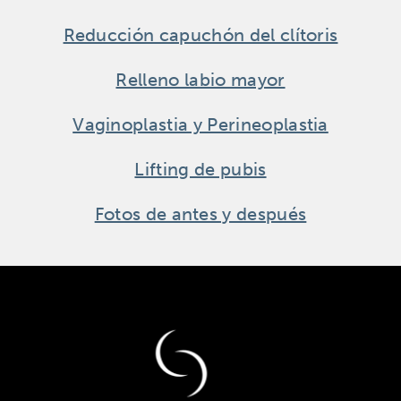
Reducción capuchón del clítoris
Relleno labio mayor
Vaginoplastia y Perineoplastia
Lifting de pubis
Fotos de antes y después