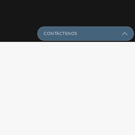
CONTÁCTENOS
Envíenos Un Mensaje Con Sus
Preguntas!
Nombre
(Required)
Email
(Required)
Asunto