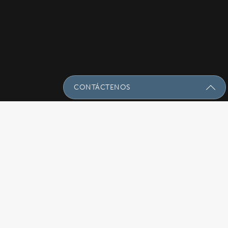
CONTÁCTENOS
Envíenos Un Mensaje Con Sus
Preguntas!
Nombre
(Required)
Email
(Required)