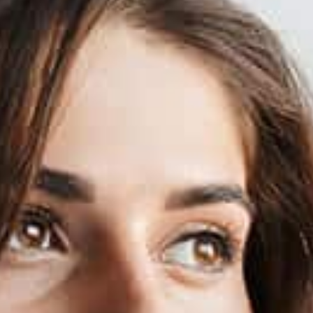
El objetivo de la
Cirugía de Mama es
corregir de modo
evidente y duradero
malformaciones
congénitas,
alteraciones o
asimetrías de tamaño,
forma o posición del
pecho, así como su
reconstrucción
después de una
mastectomía, en