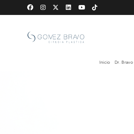
Skip
to
main
content
Inicio
Dr. Bravo