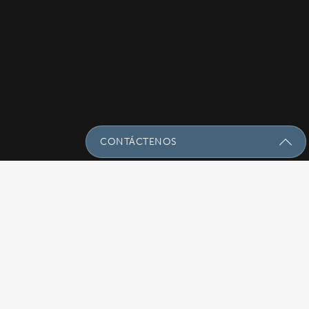
CONTÁCTENOS
Envíenos Un Mensaje Con Sus
Preguntas!
Nombre
(Required)
Email
(Required)