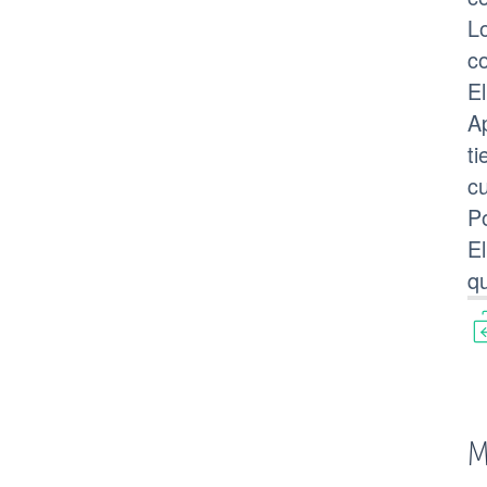
L
co
E
Ap
ti
c
Po
E
q
M