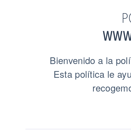
P
WWW
Bienvenido a la pol
Esta política le a
recogemo