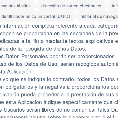
eventos táctiles
dirección de correo electrónico
inf
Identificador único universal (UUID)
historial de naveg
a información completa referente a cada categor
ecogen se proporciona en las secciones de la pres
dicadas a tal fin o mediante textos explicativos
ntes de la recogida de dichos Datos.
os Datos Personales podrán ser proporcionados l
aso de los Datos de Uso, serán recogidos automá
ta Aplicación.
lvo que se indique lo contrario, todos los Datos 
n obligatorios y la negativa a proporcionarlos pod
licación pueda proceder a la prestación de sus s
ue esta Aplicación indique específicamente que ci
os Usuarios serán libres de no comunicar tales Da
nsecuencia alguna sobre la disponibilidad o el f