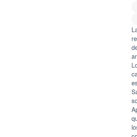
L
r
de
a
L
c
es
Sa
so
Ap
q
l
co