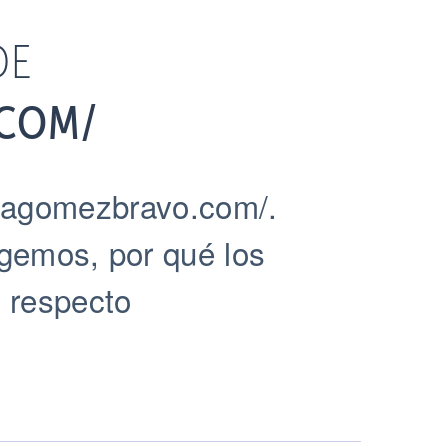
DE
COM/
nicagomezbravo.com/.
ogemos, por qué los
 respecto