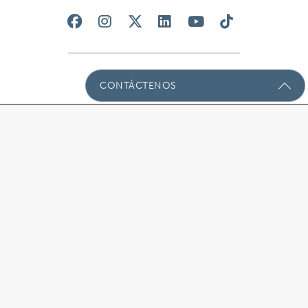
CONTÁCTENOS
Envíenos Un Mensaje Con Sus
Preguntas!
Nombre
(Required)
Email
(Required)
Asunto
CLÍNICA GÓMEZ BRAVO