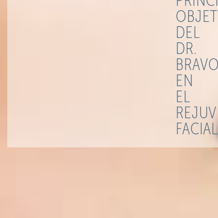
PRINC
OBJET
DEL
DR.
BRAV
EN
EL
REJUV
FACIAL