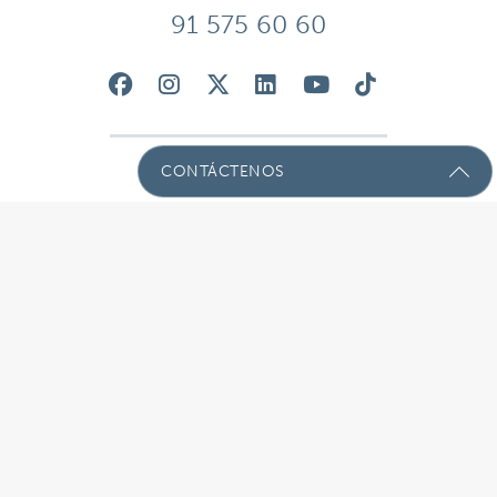
91 575 60 60
CONTÁCTENOS
Envíenos Un Mensaje Con Sus
Preguntas!
Nombre
(Required)
Email
(Required)