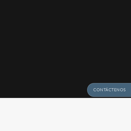
CONTÁCTENOS
Envíenos Un Mens
Preguntas!
CLÍNICA GÓMEZ BRAVO
Nombre
(Required)