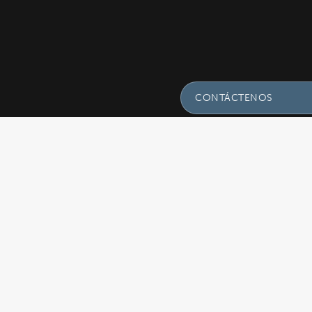
CONTÁCTENOS
Envíenos Un Mensaje C
Preguntas!
Nombre
(Required)
Email
(Required)
CLÍNICA GÓMEZ BRAVO
C. de Claudio Coello, 76, Salamanca,
28001 Madrid, España
Asunto