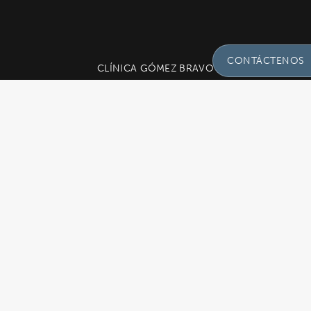
CONTÁCTENOS
CLÍNICA GÓMEZ BRAVO
C. de Claudio Coello, 76, Salamanca,
Envíenos Un Men
28001 Madrid, España
Preguntas!
91 575 60 60
Nombre
(Required
Inicio
Mapa Del Sitio
Contacto
Política de Privacidad
Política de Cookies
English
© 2026 Clínica Gómez Bravo Reservados todos los derechos.
Email
(Required)
Los resultados varían * Algunas imágenes pueden ser
modelos.
Diseño del sitio por
Plastic Surgery Studios
Asunto