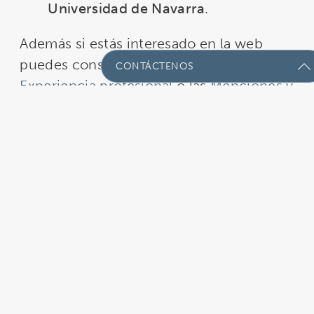
Universidad de Navarra
.
Además si estás interesado en la web
puedes consultar la
Biografía
, la
CONTÁCTENOS
Experiencia profesional
o las
Menciones y
Honores
recibidos.
Envíenos Un Mensaje Con Sus
Preguntas!
Nombre
(Required)
Articulo Anterior
Articulo Siguiente
Email
(Required)
Asunto