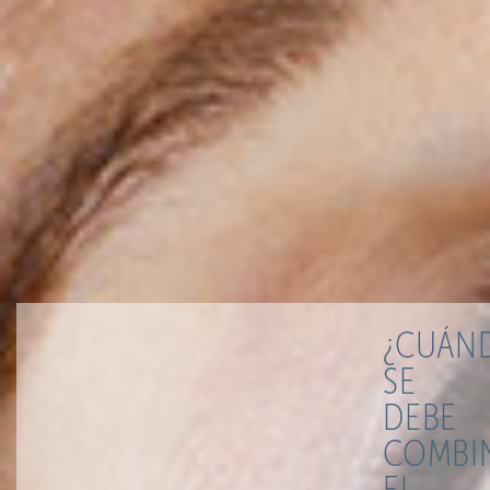
¿CUÁN
SE
DEBE
COMBI
EL