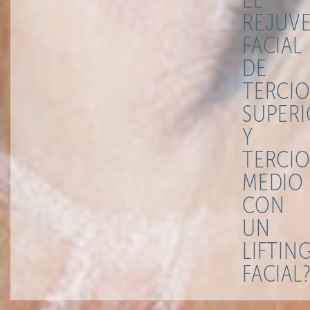
REJUV
FACIAL
DE
TERCI
SUPER
Y
TERCI
MEDIO
CON
UN
LIFTIN
FACIAL