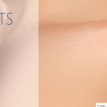
TS
Model