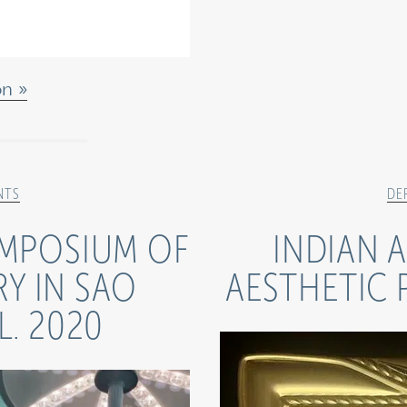
ón
NTS
DE
YMPOSIUM OF
INDIAN 
RY IN SAO
AESTHETIC 
L. 2020