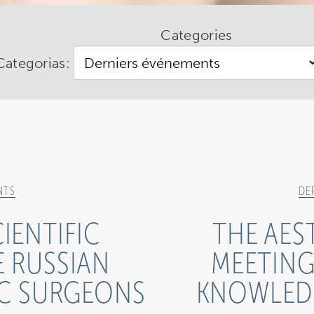
Categories
Categorias:
NTS
DE
IENTIFIC
THE AES
E RUSSIAN
MEETING
IC SURGEONS
KNOWLEDG