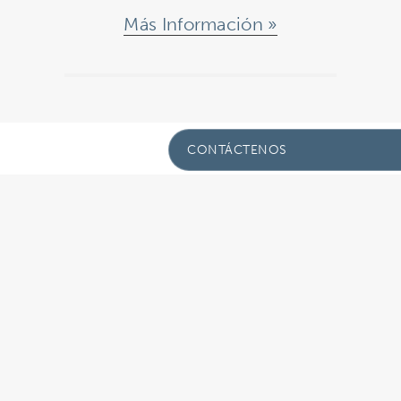
Más Información
CONTÁCTENOS
Envíenos Un Mensaje Con Sus
Preguntas!
Nombre
(Required)
Email
(Required)