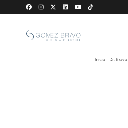
Skip
to
main
content
Inicio
Dr. Bravo