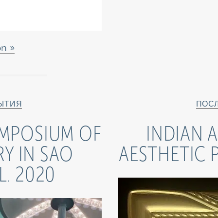
ón
ЫТИЯ
ПОС
YMPOSIUM OF
INDIAN 
RY IN SAO
AESTHETIC 
L. 2020