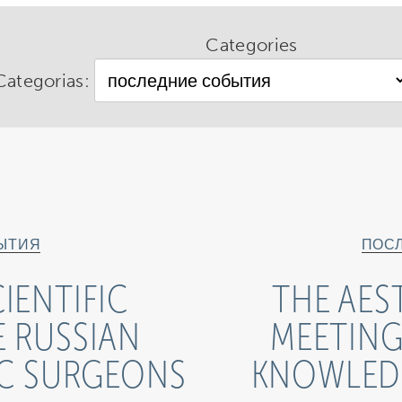
Categories
Categorias:
ЫТИЯ
ПОС
IENTIFIC
THE AES
E RUSSIAN
MEETING
IC SURGEONS
KNOWLEDG