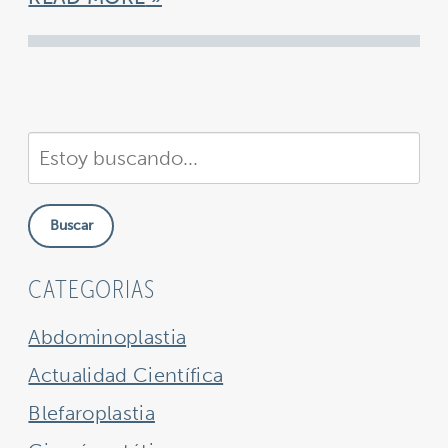
Buscar
en
nuestra
Buscar
sitio
CATEGORIAS
Abdominoplastia
Actualidad Científica
Blefaroplastia