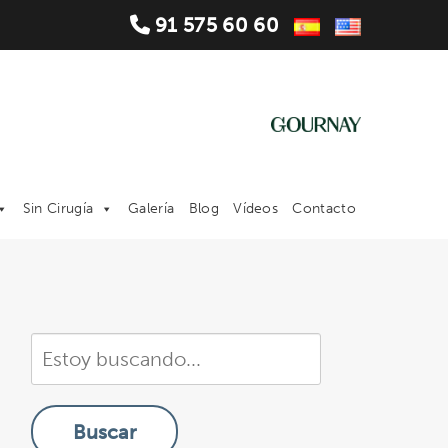
91 575 60 60
Sin Cirugía
Galería
Blog
Vídeos
Contacto
Buscar
en
nuestra
Buscar
sitio