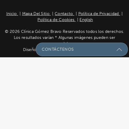
Inicio
Mapa Del Sitio
Contacto
Política de Privacidad
Política de Cookies
English
© 2026 Clínica Gómez Bravo Reservados todos los derechos.
Los resultados varían * Algunas imágenes pueden ser
modelos.
CONTÁCTENOS
Diseño del sitio por
Plastic Surgery Studios
Envíenos Un Mensaje Con Sus
Preguntas!
Nombre
(Required)
Email
(Required)