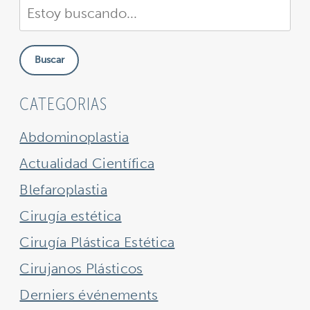
Buscar
en
nuestra
Buscar
sitio
CATEGORIAS
Abdominoplastia
Actualidad Científica
Blefaroplastia
Cirugía estética
Cirugía Plástica Estética
Cirujanos Plásticos
Derniers événements