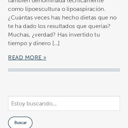
también denominada técnicamente
como lipoescultura o lipoaspiración.
¿Cuántas veces has hecho dietas que no
te ha dado los resultados que querías?
Muchas, ¿verdad? Has invertido tu
tiempo y dinero […]
READ MORE
Buscar
en
nuestra
Buscar
sitio