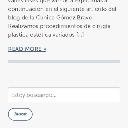
varias fases que vamos a explicarlas a
continuación en el siguiente artículo del
blog de la Clínica Gómez Bravo.
Realizamos procedimientos de cirugía
plástica estética variados […]
READ MORE
Buscar
en
nuestra
Buscar
sitio