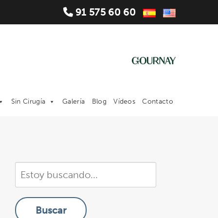
91 575 60 60
Sin Cirugía
Galería
Blog
Vídeos
Contacto
Buscar
en
nuestra
Buscar
sitio