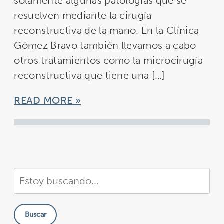
solamente algunas patologías que se
resuelven mediante la cirugía
reconstructiva de la mano. En la Clínica
Gómez Bravo también llevamos a cabo
otros tratamientos como la microcirugía
reconstructiva que tiene una […]
READ MORE
Buscar
en
nuestra
Buscar
sitio