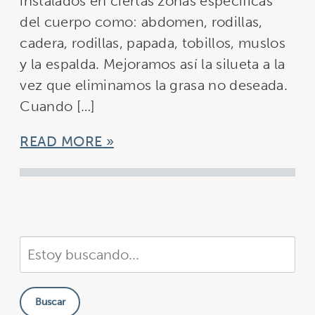
instalados en ciertas zonas específicas
del cuerpo como: abdomen, rodillas,
cadera, rodillas, papada, tobillos, muslos
y la espalda. Mejoramos así la silueta a la
vez que eliminamos la grasa no deseada.
Cuando […]
READ MORE
Buscar
en
nuestra
Buscar
sitio