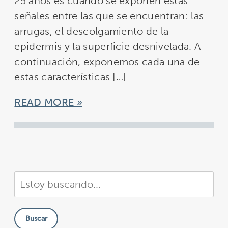
25 años es cuando se exponen estas
señales entre las que se encuentran: las
arrugas, el descolgamiento de la
epidermis y la superficie desnivelada. A
continuación, exponemos cada una de
estas características […]
READ MORE
Buscar
en
nuestra
Buscar
sitio