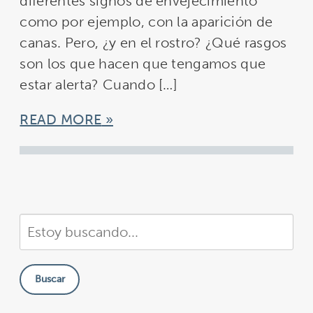
diferentes signos de envejecimiento
como por ejemplo, con la aparición de
canas. Pero, ¿y en el rostro? ¿Qué rasgos
son los que hacen que tengamos que
estar alerta? Cuando […]
READ MORE
Buscar
en
nuestra
Buscar
sitio