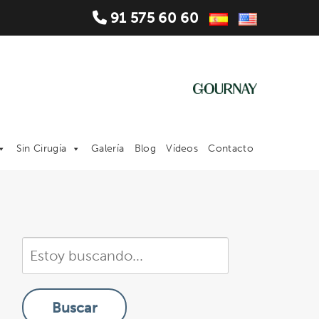
91 575 60 60
Sin Cirugía
Galería
Blog
Vídeos
Contacto
Buscar
en
nuestra
Buscar
sitio