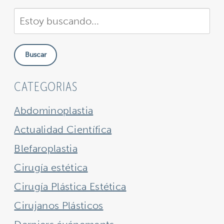
Buscar
en
nuestra
Buscar
sitio
CATEGORIAS
Abdominoplastia
Actualidad Científica
Blefaroplastia
Cirugía estética
Cirugía Plástica Estética
Cirujanos Plásticos