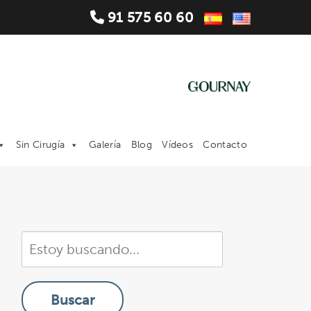
91 575 60 60
Sin Cirugía
Galería
Blog
Vídeos
Contacto
Buscar
en
nuestra
Buscar
sitio