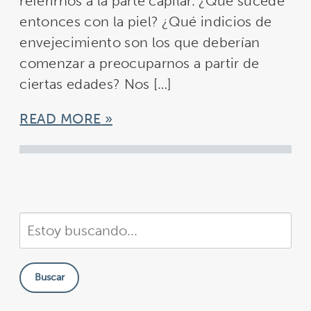
referirnos a la parte capilar. ¿Qué sucede
entonces con la piel? ¿Qué indicios de
envejecimiento son los que deberían
comenzar a preocuparnos a partir de
ciertas edades? Nos […]
READ MORE
Buscar
en
nuestra
Buscar
sitio