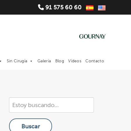
91 575 60 60
Sin Cirugía
Galería
Blog
Vídeos
Contacto
Buscar
en
nuestra
Buscar
sitio