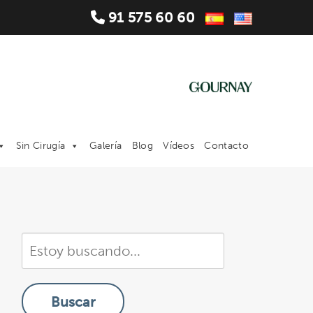
91 575 60 60
Sin Cirugía
Galería
Blog
Vídeos
Contacto
Buscar
en
nuestra
Buscar
sitio