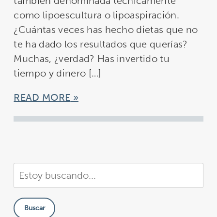
también denominada técnicamente
como lipoescultura o lipoaspiración.
¿Cuántas veces has hecho dietas que no
te ha dado los resultados que querías?
Muchas, ¿verdad? Has invertido tu
tiempo y dinero […]
READ MORE
Buscar
en
nuestra
Buscar
sitio