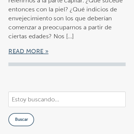
referirnos a la parte capilar. ¿Qué sucede
entonces con la piel? ¿Qué indicios de
envejecimiento son los que deberían
comenzar a preocuparnos a partir de
ciertas edades? Nos […]
READ MORE
Buscar
en
nuestra
Buscar
sitio