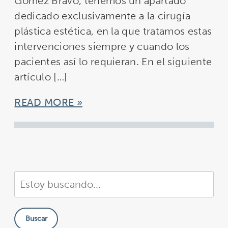
Gómez Bravo, tenemos un apartado
dedicado exclusivamente a la cirugía
plástica estética, en la que tratamos estas
intervenciones siempre y cuando los
pacientes así lo requieran. En el siguiente
artículo […]
READ MORE
Buscar
en
nuestra
Buscar
sitio