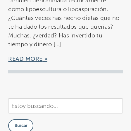
también denominada técnicamente
como lipoescultura o lipoaspiración.
¿Cuántas veces has hecho dietas que no
te ha dado los resultados que querías?
Muchas, ¿verdad? Has invertido tu
tiempo y dinero […]
READ MORE
Buscar
en
nuestra
Buscar
sitio