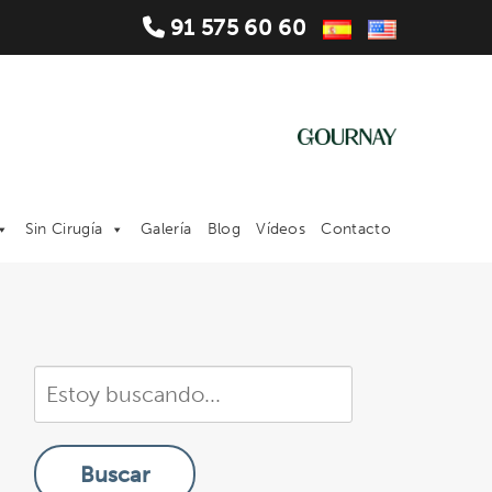
91 575 60 60
Sin Cirugía
Galería
Blog
Vídeos
Contacto
Buscar
en
nuestra
Buscar
sitio