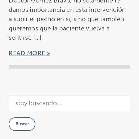
Doctor Gómez Bravo, no solamente le
damos importancia en esta intervención
a subir el pecho en sí, sino que también
queremos que la paciente vuelva a
sentirse […]
READ MORE
Buscar
en
nuestra
Buscar
sitio