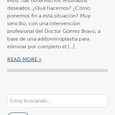
ellos, has obtenido los resultados
deseados. ¿Qué hacemos? ¿Cómo
ponemos fin a esta situación? Muy
sencillo, con una intervención
profesional del Doctor Gómez Bravo, a
base de una addominoplastia para
eliminar por completo el […]
READ MORE
Buscar
en
nuestra