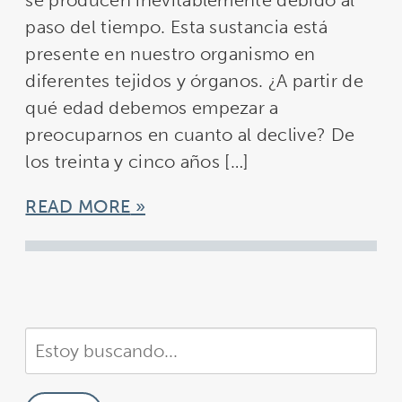
se producen inevitablemente debido al
paso del tiempo. Esta sustancia está
presente en nuestro organismo en
diferentes tejidos y órganos. ¿A partir de
qué edad debemos empezar a
preocuparnos en cuanto al declive? De
los treinta y cinco años […]
READ MORE
Buscar
en
nuestra