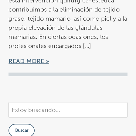
esta intervención quirúrgica-estética
contribuimos a la eliminación de tejido
graso, tejido mamario, así como piel y a la
propia elevación de las glándulas
mamarias. En ciertas ocasiones, los
profesionales encargados […]
READ MORE
Buscar
en
nuestra
Buscar
sitio