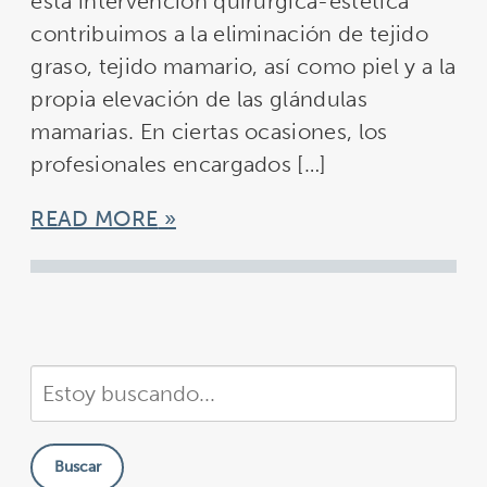
esta intervención quirúrgica-estética
contribuimos a la eliminación de tejido
graso, tejido mamario, así como piel y a la
propia elevación de las glándulas
mamarias. En ciertas ocasiones, los
profesionales encargados […]
READ MORE
Buscar
en
nuestra
Buscar
sitio